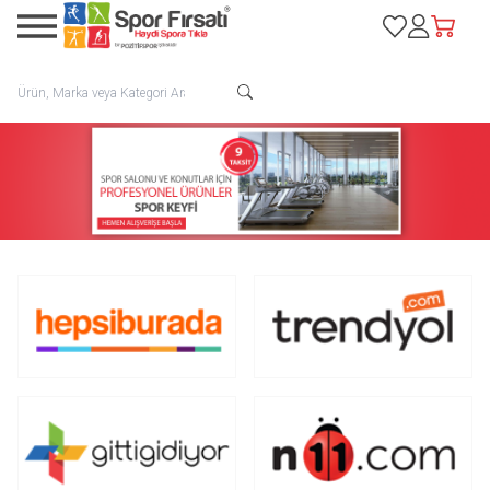
Favorilerim
Hesabım
Sepetim