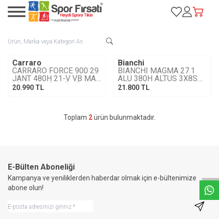
Favorilerim
Hesabım
Sepetim
Carraro
Bianchi
Tükendi
CARRARO FORCE 900 29
BIANCHI MAGMA 27.1
JANT 480H 21-V VB MAT
ALU 380H ALTUS 3X8SP
SİYAH-YEŞİL-GÜMÜŞ
HYDRAULIC DISC /P4
20.990
TL
21.800
TL
CK16 CELESTE GLOSS /
SILVER GLOSS-
Toplam
2
ürün bulunmaktadır.
W
h
a
t
s
a
p
p
D
e
s
e
H
a
t
t
E-Bülten Aboneliği
Kampanya ve yeniliklerden haberdar olmak için e-bültenimize
abone olun!
Kayıt 