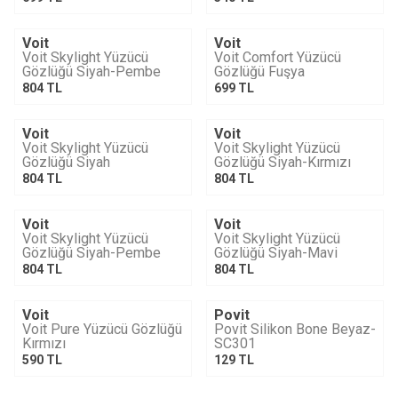
Voit
Voit
YENI
Voit Skylight Yüzücü
Voit Comfort Yüzücü
Gözlüğü Siyah-Pembe
Gözlüğü Fuşya
804
TL
699
TL
Voit
Voit
Voit Skylight Yüzücü
Voit Skylight Yüzücü
Gözlüğü Siyah
Gözlüğü Siyah-Kırmızı
804
TL
804
TL
Voit
Voit
Voit Skylight Yüzücü
Voit Skylight Yüzücü
Gözlüğü Siyah-Pembe
Gözlüğü Siyah-Mavi
804
TL
804
TL
Voit
Povit
YENI
YENI
Voit Pure Yüzücü Gözlüğü
Povit Silikon Bone Beyaz-
Kırmızı
SC301
590
TL
129
TL