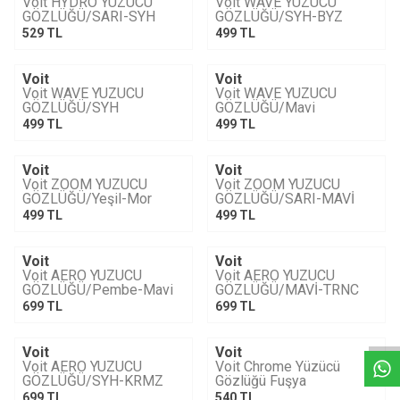
Voit HYDRO YÜZÜCÜ
Voit WAVE YÜZÜCÜ
GÖZLÜĞÜ/SARI-SYH
GÖZLÜĞÜ/SYH-BYZ
529
TL
499
TL
Voit
Voit
YENI
YENI
Voit WAVE YÜZÜCÜ
Voit WAVE YÜZÜCÜ
GÖZLÜĞÜ/SYH
GÖZLÜĞÜ/Mavi
499
TL
499
TL
Voit
Voit
YENI
YENI
Voit ZOOM YÜZÜCÜ
Voit ZOOM YÜZÜCÜ
GÖZLÜĞÜ/Yeşil-Mor
GÖZLÜĞÜ/SARI-MAVİ
499
TL
499
TL
Voit
Voit
YENI
YENI
Voit AERO YÜZÜCÜ
Voit AERO YÜZÜCÜ
GÖZLÜĞÜ/Pembe-Mavi
GÖZLÜĞÜ/MAVİ-TRNC
W
h
a
t
s
a
p
p
D
e
s
e
H
a
t
t
699
TL
699
TL
Voit
Voit
YENI
YENI
Voit AERO YÜZÜCÜ
Voit Chrome Yüzücü
GÖZLÜĞÜ/SYH-KRMZ
Gözlüğü Fuşya
699
TL
540
TL