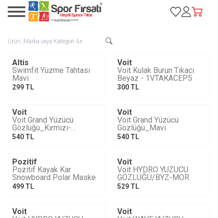
Favorilerim
Hesabım
Sepetim
Altis
Voit
Swimfit Yüzme Tahtası
Voit Kulak Burun Tıkacı
Mavi
Beyaz - 1VTAKACEP5
299
TL
300
TL
Voit
Voit
Voit Grand Yüzücü
Voit Grand Yüzücü
Gözlüğü_Kırmızı-
Gözlüğü_Mavi
1VTAKG685/021
540
TL
540
TL
Pozitif
Voit
YENI
YENI
Pozitif Kayak Kar
Voit HYDRO YÜZÜCÜ
Snowboard Polar Maske
GÖZLÜĞÜ/BYZ-MOR
499
TL
529
TL
Voit
Voit
YENI
YENI