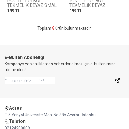
POZİTİF FUTBOL
POZİTİF FUTBOL
TEKMELİK BEYAZ SMALL
TEKMELİK BEYAZ
(S) BEDEN
MEDIUM (M) BEDEN
199
TL
199
TL
Toplam
8
ürün bulunmaktadır.
E-Bülten Aboneliği
Kampanya ve yeniliklerden haberdar olmak için e-bültenimize
abone olun!
Kayıt 
Adres
E-5 Yanyol Üniversite Mah .No:38b Avcılar -İstanbul
Telefon
02124200009