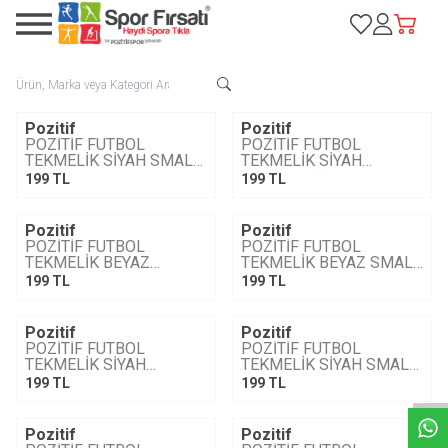
Favorilerim
Hesabım
Sepetim
Pozitif
Pozitif
YENI
YENI
POZİTİF FUTBOL
POZİTİF FUTBOL
TEKMELİK SİYAH SMALL
TEKMELİK SİYAH
(S) BEDEN
MEDIUM (M) BEDEN
199
TL
199
TL
Pozitif
Pozitif
YENI
YENI
POZİTİF FUTBOL
POZİTİF FUTBOL
TEKMELİK BEYAZ
TEKMELİK BEYAZ SMALL
MEDIUM (M) BEDEN
(S) BEDEN
199
TL
199
TL
Pozitif
Pozitif
YENI
YENI
W
h
a
t
s
a
p
p
D
e
s
e
H
a
t
t
POZİTİF FUTBOL
POZİTİF FUTBOL
TEKMELİK SİYAH
TEKMELİK SİYAH SMALL
MEDIUM (M) BEDEN
(S) BEDEN
199
TL
199
TL
Pozitif
Pozitif
YENI
YENI