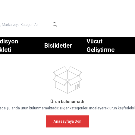
disyon
Vücut
Bisikletler
kleti
Geliştirme
Ürün bulunamadı
tede şu anda ürün bulunmamaktadır. Diğer kategorileri inceleyerek ürün keşfedebili
Anasayfaya Dön