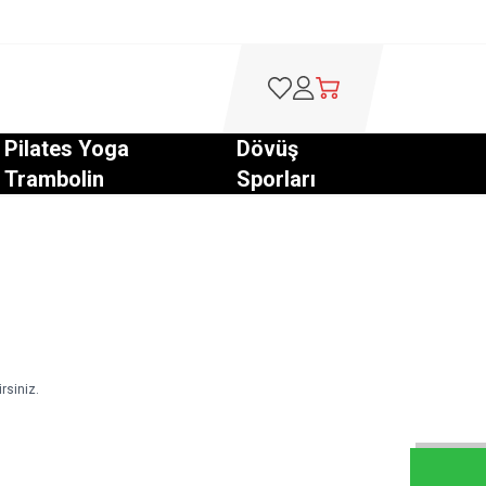
Favorilerim
Hesabım
Sepetim
Pilates Yoga
Dövüş
Trambolin
Sporları
rsiniz.