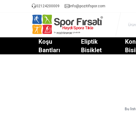
02124200009
info@pozitifspor.com
Koşu
Eliptik
Kon
Bantları
Bisiklet
Bisi
Bu lis