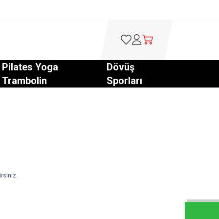
Favorilerim
Hesabım
Sepetim
Pilates Yoga
Dövüş
Trambolin
Sporları
rsiniz.