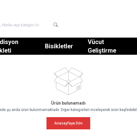
disyon
Vücut
Bisikletler
kleti
Geliştirme
Ürün bulunamadı
tede şu anda ürün bulunmamaktadır. Diğer kategorileri inceleyerek ürün keşfedebili
Anasayfaya Dön