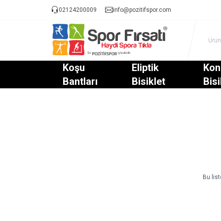
02124200009
info@pozitifspor.com
Koşu
Eliptik
Kon
Bantları
Bisiklet
Bisi
Bu lis