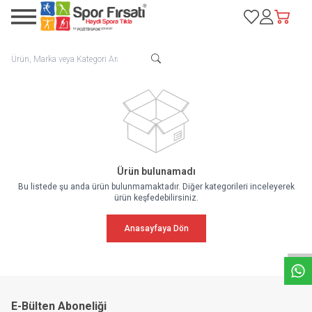
Favorilerim
Hesabım
Sepetim
Ürün bulunamadı
Bu listede şu anda ürün bulunmamaktadır. Diğer kategorileri inceleyerek
ürün keşfedebilirsiniz.
W
h
a
t
s
a
p
p
D
e
s
e
H
a
t
t
Anasayfaya Dön
E-Bülten Aboneliği