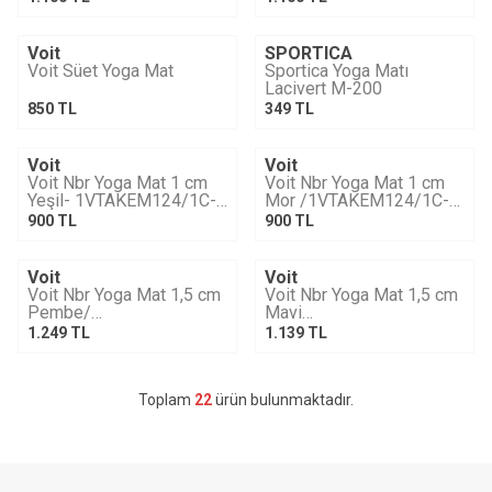
Fuşya
Voit
SPORTICA
Tükendi
Tükendi
Voit Süet Yoga Mat
Sportica Yoga Matı
Lacivert M-200
850
TL
349
TL
Voit
Voit
Tükendi
Tükendi
Voit Nbr Yoga Mat 1 cm
Voit Nbr Yoga Mat 1 cm
Yeşil- 1VTAKEM124/1C-
Mor /1VTAKEM124/1C-
069
040
900
TL
900
TL
Voit
Voit
YENI
Tükendi
Tükendi
Voit Nbr Yoga Mat 1,5 cm
Voit Nbr Yoga Mat 1,5 cm
Pembe/
Mavi
1VTAKEM124/1,5C-042
-1VTAKEM124/1,5C-034
1.249
TL
1.139
TL
Toplam
22
ürün bulunmaktadır.