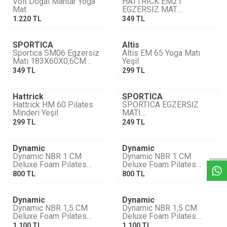
Voit Doğal Mantar Yoga
HATTRICK EM21
Mat
EGZERSIZ MAT
183X60X0,6CM PEMBE
1.220
TL
349
TL
SPORTICA
Altis
Sportıca SM06 Egzersiz
Altis EM 65 Yoga Matı
Matı 183X60X0,6CM
Yeşil
Kırmızı
349
TL
299
TL
Hattrick
SPORTICA
YENI
Hattrick HM 60 Pilates
SPORTICA EGZERSİZ
Minderi Yeşil
MATI
SM06183X60X0,6CM
299
TL
249
TL
W
h
a
t
s
a
p
p
D
e
s
e
H
a
t
t
ANTRASİT
Dynamic
Dynamic
YENI
YENI
Dynamic NBR 1 CM
Dynamic NBR 1 CM
Deluxe Foam Pilates
Deluxe Foam Pilates
Minderi & Yoga Mat-Mavi
Minderi & Yoga Mat-
800
TL
800
TL
Fuşya
Dynamic
Dynamic
YENI
YENI
Dynamic NBR 1,5 CM
Dynamic NBR 1,5 CM
Deluxe Foam Pilates
Deluxe Foam Pilates
Minderi & Yoga Mat-
Minderi & Yoga Mat-Mavi
1.100
TL
1.100
TL