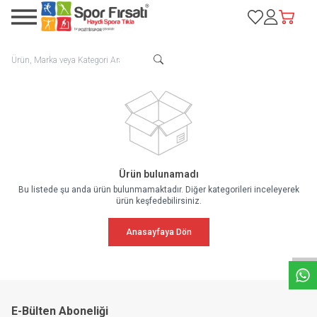
Favorilerim
Hesabım
Sepetim
Ürün bulunamadı
Bu listede şu anda ürün bulunmamaktadır. Diğer kategorileri inceleyerek
ürün keşfedebilirsiniz.
W
h
a
t
s
a
p
p
D
e
s
e
H
a
t
t
Anasayfaya Dön
E-Bülten Aboneliği