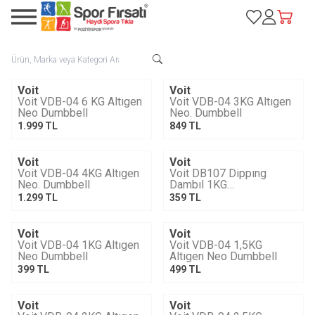
Favorilerim
Hesabım
Sepetim
Voit
Voit
YENI
YENI
Voit VDB-04 6 KG Altıgen
Voit VDB-04 3KG Altıgen
Neo Dumbbell
Neo. Dumbbell
1.999
TL
849
TL
Voit
Voit
YENI
Voit VDB-04 4KG Altıgen
Voit DB107 Dippıng
Neo. Dumbbell
Dambıl 1KG
/1VTASDB107/1K-042
1.299
TL
359
TL
Voit
Voit
Tükendi
Tükendi
Voit VDB-04 1KG Altıgen
Voit VDB-04 1,5KG
Neo Dumbbell
Altıgen Neo Dumbbell
399
TL
499
TL
Voit
Voit
Tükendi
Tükendi