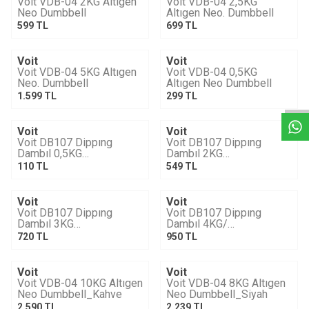
Voit VDB-04 2KG Altıgen
Voit VDB-04 2,5KG
Neo Dumbbell
Altıgen Neo. Dumbbell
599
TL
699
TL
Voit
Voit
YENI
Tükendi
Tükendi
W
h
a
t
s
a
p
p
D
e
s
e
H
a
t
t
Voit VDB-04 5KG Altıgen
Voit VDB-04 0,5KG
Neo. Dumbbell
Altıgen Neo Dumbbell
1.599
TL
299
TL
Voit
Voit
Tükendi
Tükendi
Voit DB107 Dippıng
Voit DB107 Dippıng
Dambıl 0,5KG
Dambıl 2KG
/1VTASDB107/0,5K-064
/1VTASDB107/2K-064
110
TL
549
TL
Voit
Voit
Tükendi
Tükendi
Voit DB107 Dippıng
Voit DB107 Dippıng
Dambıl 3KG
Dambıl 4KG/
/1VTASDB107/3K-045
1VTASDB107/4K-069
720
TL
950
TL
Voit
Voit
Tükendi
Tükendi
Voit VDB-04 10KG Altıgen
Voit VDB-04 8KG Altıgen
Neo Dumbbell_Kahve
Neo Dumbbell_Siyah
2.590
TL
2.239
TL