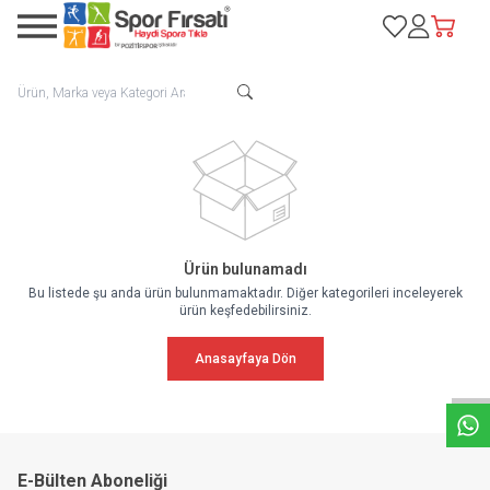
Favorilerim
Hesabım
Sepetim
Ürün bulunamadı
Bu listede şu anda ürün bulunmamaktadır. Diğer kategorileri inceleyerek
ürün keşfedebilirsiniz.
W
h
a
t
s
a
p
p
D
e
s
e
H
a
t
t
Anasayfaya Dön
E-Bülten Aboneliği