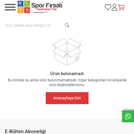
Favorilerim
Hesabım
Sepetim
Ürün bulunamadı
Bu listede şu anda ürün bulunmamaktadır. Diğer kategorileri inceleyerek
ürün keşfedebilirsiniz.
W
h
a
t
s
a
p
p
D
e
s
e
H
a
t
t
Anasayfaya Dön
E-Bülten Aboneliği